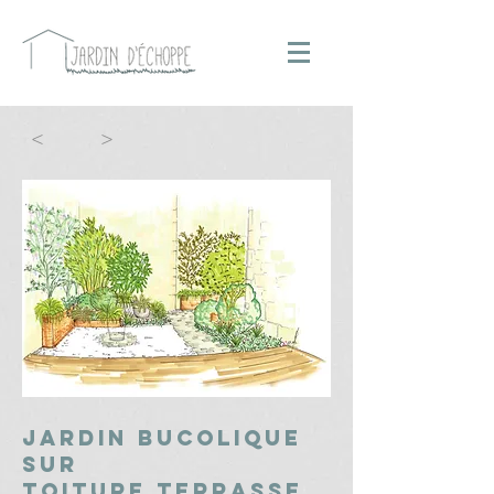
<
>
jardin bucolique
sur
toiture terrasse