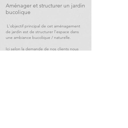
Aménager et structurer un jardin
bucolique
L'objectif principal de cet aménagement
de jardin est de structurer l'espace dans
une ambiance bucolique / naturelle.
Ici selon la demande de nos clients nous
avons décomposer le jardin en 4 zones
distinctes : un espace terrasse, un espace
spa, un espace jeu pour les enfants et un
espace pergola "cosy" s'intégrant les uns
aux autres de manière cohérente et
naturelle.
Retour