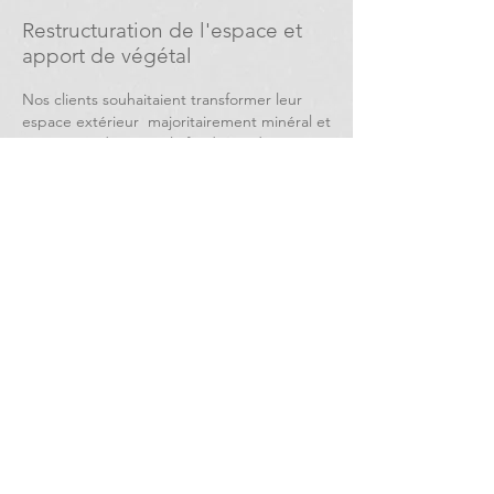
Restructuration de l'espace et
apport de végétal
Nos clients souhaitaient transformer leur
espace extérieur majoritairement minéral et
y apporter du végétal afin de rendre
l'espace plus bucolique et verdoyant.
Nous avons restructuré l'espace en y
intégrant des revêtements de sols distincts
ainsi que des piquets de schiste afin de
créer de l'intimité sur l'espace terrasse.
Retour
Site réalisé par
Tom-wipliez.com