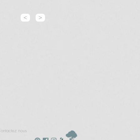
<
>
ontactez nous