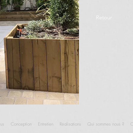
Retour
tus
Conception
Entretien
Réalisations
Qui sommes nous ?
C