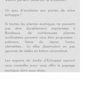
Un peu d'exotisme aux portes de votre
échoppe !
Si toutes les plantes exotiques ne peuvent
pas être durablement implantées à
Bordeaux, de nombreuses plantes
acclimatées peuvent vous être proposées :
palmiers, fatsie du Japon, hosta,
clématites... I
ci elles dissimulent un pas
japonais de dalles en béton reconstitué.
Les experts de Jardin d'Echoppe sauront
vous conseiller pour vous offrir le paysage
exotique dont vous rêvez.
Retour