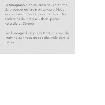
La topographie de ce jardin nous a permis
de proposer un jardin en terrasse. Nous
avons joué sur des formes arrondis et des
contrastes de matériaux (bois, pierre
naturelle et Corten).
Des bardages bois permettent de créer de
l'intimité au niveau du spa dissimulé dans la
nature.
Retour
Site réalisé par
Tom-wipliez.com
© Jardin d'Echoppe S.A.S.U - Paysagiste, jardins