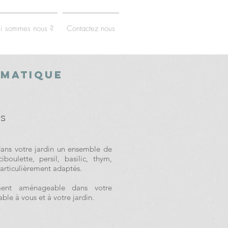
i sommes nous ?
Contactez nous
omatique
s
ans votre jardin un ensemble de
ciboulette, persil, basilic, thym,
articulièrement adaptés.
ement aménageable dans votre
able à vous et à votre jardin.