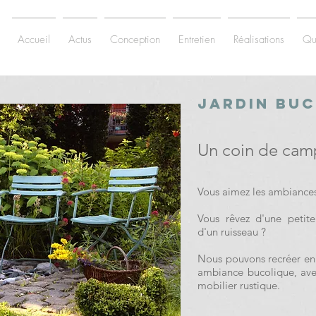
Accueil
Actus
Conception
Entretien
Réalisations
Qu
Jardin Bu
Un coin de camp
Vous aimez les ambiances
Vous rêvez d'une peti
d'un ruisseau ?
Nous pouvons recréer en 
ambiance bucolique, ave
mobilier rustique.