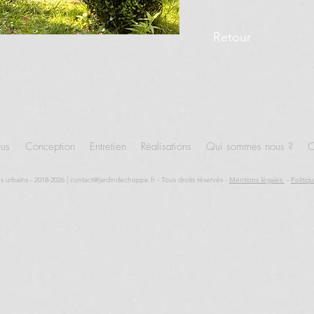
Retour
tus
Conception
Entretien
Réalisations
Qui sommes nous ?
C
s urbains - 2018-2026 |
contact@jardindechoppe.fr
- Tous droits réservés -
Mentions légales
-
Politiq