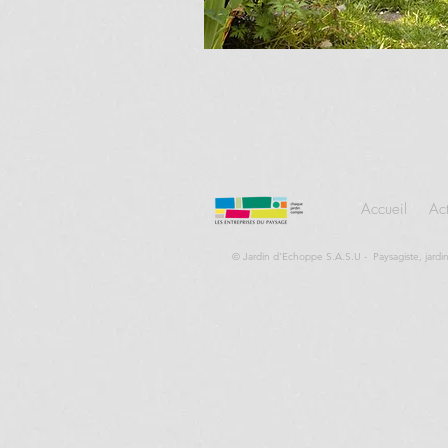
Accueil
Ac
© Jardin d'Echoppe S.A.S.U - Paysagiste, jardin