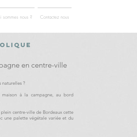
i sommes nous ?
Contactez nous
colique
agne en centre-ville
 naturelles ?
te maison à la campagne, au bord
plein centre-ville de Bordeaux cette
c une palette végétale variée et du