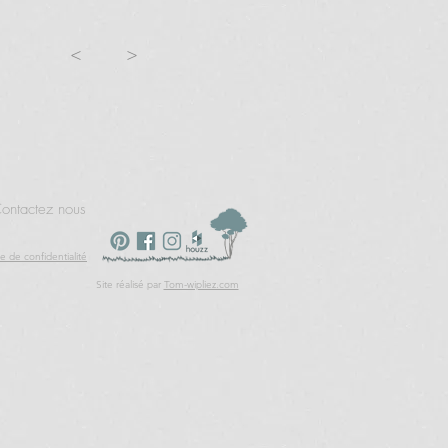
<
>
ontactez nous
ue de confidentialité
Site réalisé par
Tom-wipliez.com